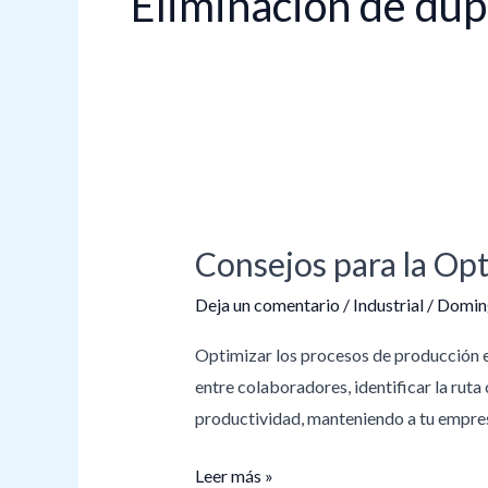
Eliminación de dup
Consejos
para
Consejos para la Op
la
Optimización
Deja un comentario
/
Industrial
/
Doming
de
Optimizar los procesos de producción es
Procesos
entre colaboradores, identificar la ruta
de
productividad, manteniendo a tu empres
Producción
Leer más »