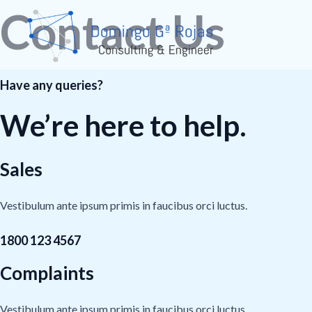
Ir
Contact Us
al
contenido
Have any queries?
We’re here to help.​
Sales
Vestibulum ante ipsum primis in faucibus orci luctus.
1800 123 4567
Complaints
Vestibulum ante ipsum primis in faucibus orci luctus.